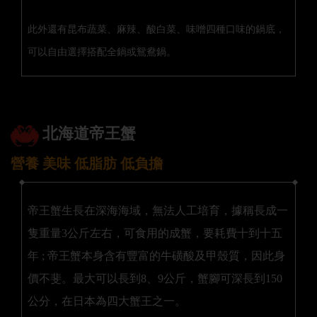
此外還有昆布蔬菜、麻辣、酸白菜、味噌四種口味的鍋底，
可以自由選擇搭配全鍋或鴛鴦鍋。
北海道帝王蟹
營養 美味 低脂肪 低負擔
帝王蟹生長在深海海域，無法人工培育，據稱長成一
隻重量3公斤左右，可食用的成蟹，要耗費十到十五
年 ; 帝王蟹本身含有豐富的牛磺酸及甲殼質，因此身
價不斐。最大可以長到8、9公斤，蟹腳可深長到150
公分，在日本為四大蟹王之一。