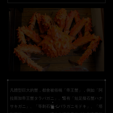
凡體型巨大的蟹，都會被俗稱「帝王蟹」，例如「阿
拉斯加帝王蟹タラバガニ」、還有「短足擬石蟹ハナ
サキガニ」、「等刺石蟹イバラガニモドキ」、「塔