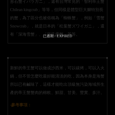
形石蟹イバラガニ」，還有台灣常見的「智利帝王蟹
Chilean kingcrab」等等，但同樣是體型巨大腳特別長
的蟹，為了區分也被俗稱為「蜘蛛蟹」，例如「雪蟹
Snowcrab」，就是日本的「松葉蟹ズワイガニ」，還
有「深海雪蟹」、「拜氏雪蟹」等等。
已過期 / EXPIRED
新鮮的帝王蟹可以做成沙西米，可以碳烤，可以入火
鍋，但不管怎麼吃最好能清淡的吃，因為本身是海蟹
所以已有鹹味了，這樣才能吃出頂級無污染海域所生
產的帝王蟹蟹肉的棉軟、鮮甜、甘美、豐實、多汁。
‧參考事項：