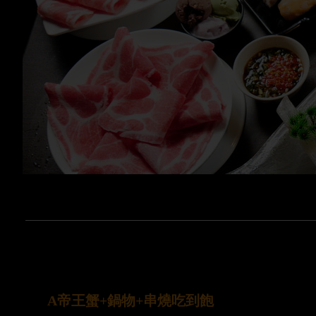
A帝王蟹+鍋物+串燒吃到飽