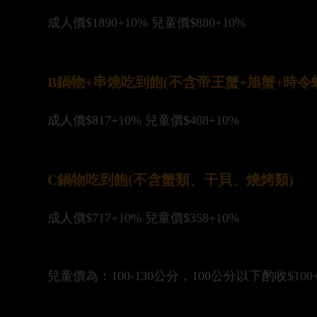
成人價$1890+10% 兒童價$880+10%
B鍋物+串燒吃到飽(不含帝王蟹+旭蟹+時令
成人價$817+10% 兒童價$408+10%
C鍋物吃到飽(不含蟹類、干貝、燒烤類)
成人價$717+10% 兒童價$358+10%
兒童價為：100-130公分，100公分以下酌收$100+