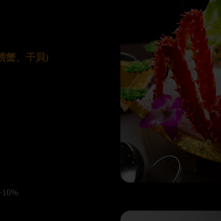
螃蟹、干貝)
10%