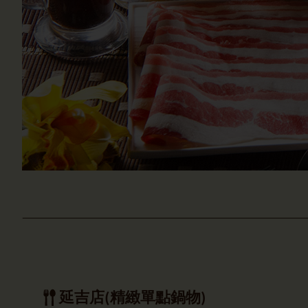
延吉店(精緻單點鍋物)