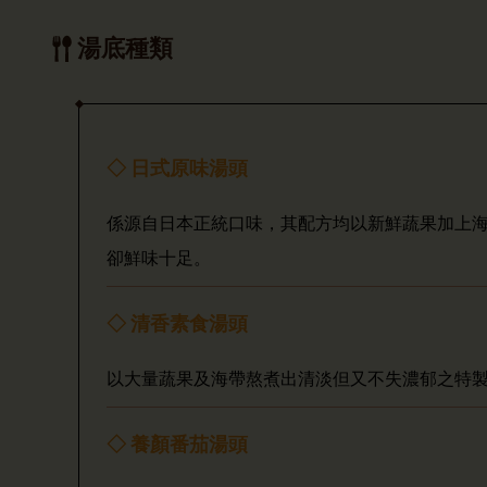
湯底種類
◇ 日式原味湯頭
係源自日本正統口味，其配方均以新鮮蔬果加上
卻鮮味十足。
◇ 清香素食湯頭
以大量蔬果及海帶熬煮出清淡但又不失濃郁之特
◇ 養顏番茄湯頭