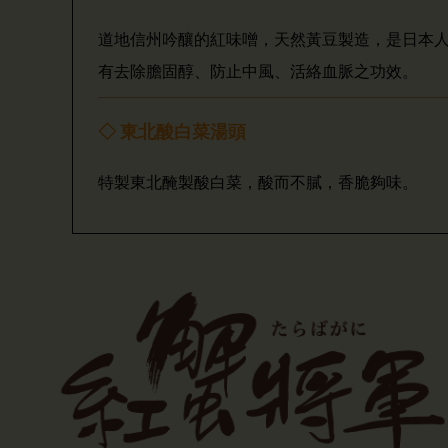
道地信州吟釀的紅味噌，天然黃豆製造，是日本
有去除膽固醇、防止中風、活絡血脈之功效。
◇ 東北酸白菜湯頭
特製東北醃製酸白菜，酸而不膩，香脆夠味。