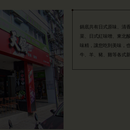
鍋底共有日式原味、清
菜、日式紅味噌、東北
味精，讓您吃到美味，
牛、羊、豬、雞等各式