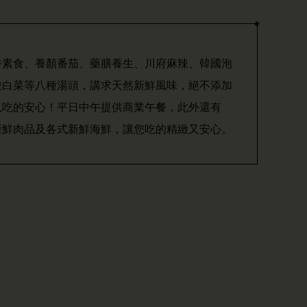
香素食、養顏番茄、藥膳養生、川府麻辣、韓國泡
酸白菜等八種湯頭，講求天然新鮮風味，絕不添加
也吃的安心！平日中午提供商業午餐，此外還有
新鮮肉品及各式新鮮海鮮，讓您吃的精緻又安心。