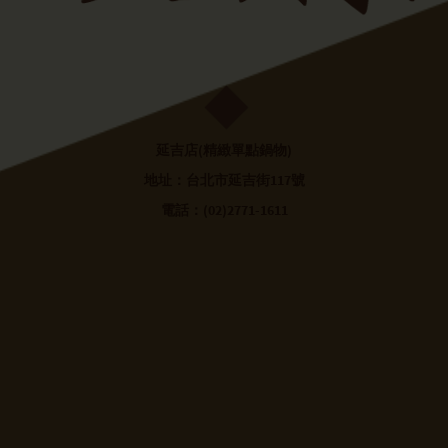
延吉店(精緻單點鍋物)
地址：台北市延吉街117號
電話：(02)2771-1611