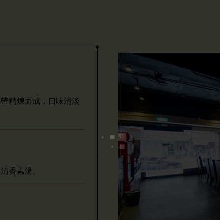
海帶精煉而成，口味清淡
製清香素湯。